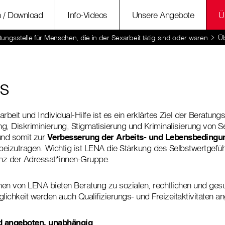
n / Download
Info-Videos
Unsere Angebote
Ü
ungsstelle für Menschen, die in der Sexarbeit tätig sind oder waren
Ü
s
eit und Individual-Hilfe ist es ein erklärtes Ziel der Beratung
g, Diskriminierung, Stigmatisierung und Kriminalisierung von S
nd somit zur
Verbesserung der Arbeits- und Lebensbedingu
eizutragen. Wichtig ist LENA die Stärkung des Selbstwertgefü
z der Adressat*innen-Gruppe.
nnen von LENA bieten Beratung zu sozialen, rechtlichen und ges
ichkeit werden auch Qualifizierungs- und Freizeitaktivitäten a
d angeboten, unabhängig