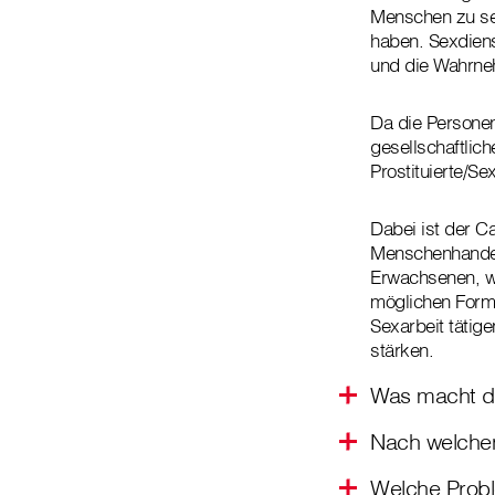
Menschen zu se
haben. Sexdienst
und die Wahrne
Da die Personen
gesellschaftlich
Prostituierte/Se
Dabei ist der C
Menschenhandel
Erwachsenen, wi
möglichen Forme
Sexarbeit tätig
stärken.
Was macht di
Nach welchen
Welche Probl