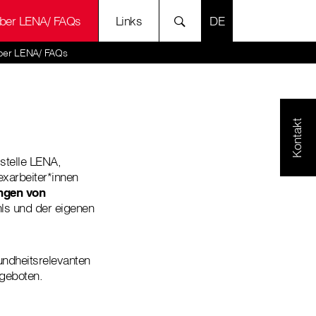
SPRACHE AUSWÄH
ber LENA/ FAQs
Links
ber LENA/ FAQs
Kontakt
sstelle LENA,
exarbeiter*innen
ngen von
hls und der eigenen
undheitsrelevanten
ngeboten.