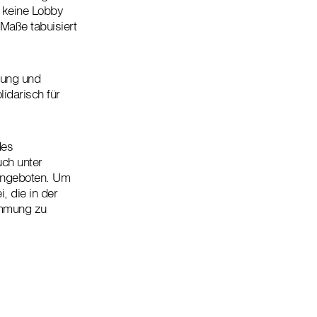
 keine Lobby
 Maße tabuisiert
rung und
lidarisch für
des
ch unter
 angeboten. Um
 die in der
timmung zu