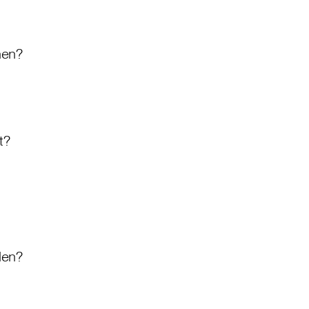
hen?
t?
den?