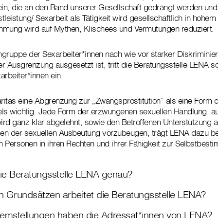
in, die an den Rand unserer Gesellschaft gedrängt werden und
leistung/ Sexarbeit als Tätigkeit wird gesellschaftlich in hohem
hmung wird auf Mythen, Klischees und Vermutungen reduziert.
gruppe der Sexarbeiter*innen nach wie vor starker Diskriminie
er Ausgrenzung ausgesetzt ist, tritt die Beratungsstelle LENA so
xarbeiter*innen ein.
aritas eine Abgrenzung zur „Zwangsprostitution“ als eine Form 
s wichtig. Jede Form der erzwungenen sexuellen Handlung, au
rd ganz klar abgelehnt, sowie den Betroffenen Unterstützung
n der sexuellen Ausbeutung vorzubeugen, trägt LENA dazu bei,
en Personen in ihren Rechten und ihrer Fähigkeit zur Selbstbes
e Beratungsstelle LENA genau?
 Grundsätzen arbeitet die Beratungsstelle LENA?
emstellungen haben die Adressat*innen von LENA?