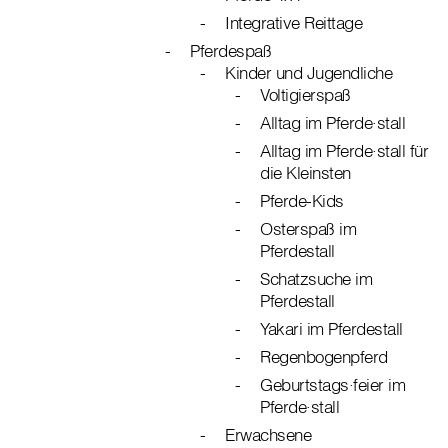
Integrative Reittage
Pferdespaß
Kinder und Jugendliche
Voltigierspaß
Alltag im Pferde∙stall
Alltag im Pferde∙stall für
die Kleinsten
Pferde-Kids
Osterspaß im
Pferdestall
Schatzsuche im
Pferdestall
Yakari im Pferdestall
Regenbogenpferd
Geburtstags∙feier im
Pferde∙stall
Erwachsene